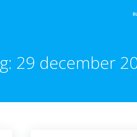
B
g:
29 december 2