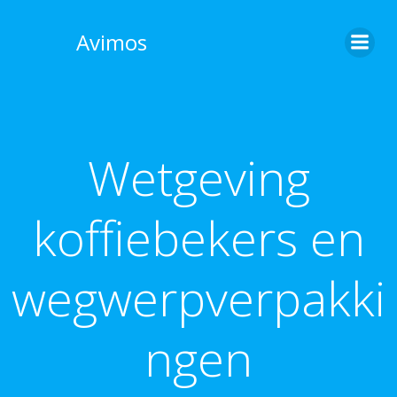
Skip
to
Avimos
content
Wetgeving
koffiebekers en
wegwerpverpakki
ngen