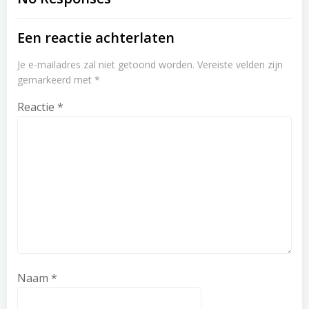
navigation
navigation
Een reactie achterlaten
Je e-mailadres zal niet getoond worden.
Vereiste velden zijn
gemarkeerd met
*
Reactie
*
Naam
*