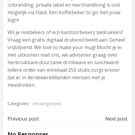
cobranding, private label en merchandising is ook
mogelijk via Flask. Een koffiebeker to go met jouw
logo!
Wil je reisbekers of eco kantoorbekers bedrukken?
Vraag een gratis digitaal drukvoorbeeld aan. Geheel
vrijblijvend. We love to make your mug! Mocht je er
niet uitkomen mail ons, we adviseren graag over
herbruikbare duurzame drinkware en lunchware!
Iedere order van minimaal 250 stuks zorgt ervoor
dat er in derdewereldlanden mensen met je
meedrinken.
Categories:
Uncategorized
Post
Post
Previous post
Next post
No Responses