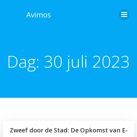
Skip
to
Avimos
content
Dag:
30 juli 2023
Zweef door de Stad: De Opkomst van E-