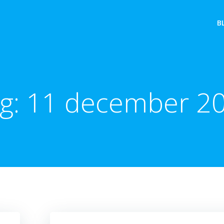
B
g:
11 december 2