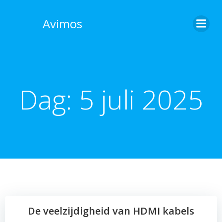
Skip
to
Avimos
content
Dag:
5 juli 2025
De veelzijdigheid van HDMI kabels