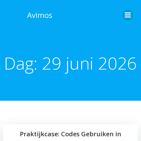
Skip
to
Avimos
content
Dag:
29 juni 2026
Praktijkcase: Codes Gebruiken in