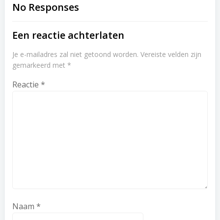
navigation
navigation
No Responses
Een reactie achterlaten
Je e-mailadres zal niet getoond worden.
Vereiste velden zijn
gemarkeerd met
*
Reactie
*
Naam
*