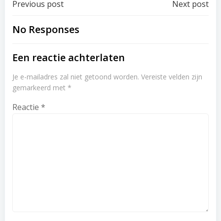
Post
Post
Previous post
Next post
navigation
navigation
No Responses
Een reactie achterlaten
Je e-mailadres zal niet getoond worden.
Vereiste velden zijn
gemarkeerd met
*
Reactie
*