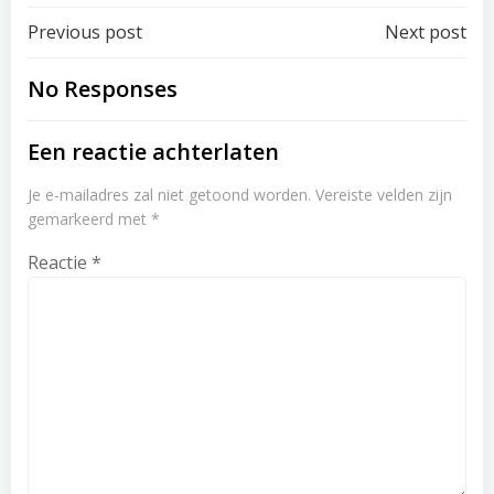
Post
Post
Previous post
Next post
navigation
navigation
No Responses
Een reactie achterlaten
Je e-mailadres zal niet getoond worden.
Vereiste velden zijn
gemarkeerd met
*
Reactie
*