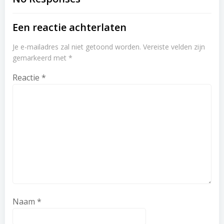
navigation
navigation
Een reactie achterlaten
Je e-mailadres zal niet getoond worden.
Vereiste velden zijn
gemarkeerd met
*
Reactie
*
Naam
*