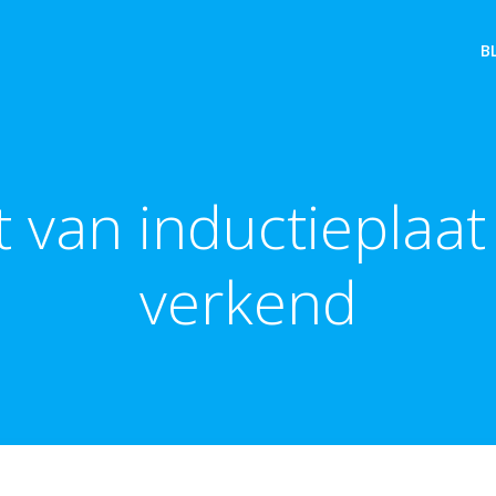
B
 van inductieplaa
verkend