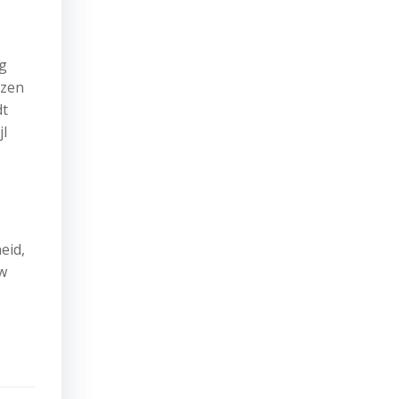
ng
ezen
dt
jl
eid,
uw