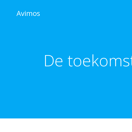
Skip
to
Avimos
content
De toekomst