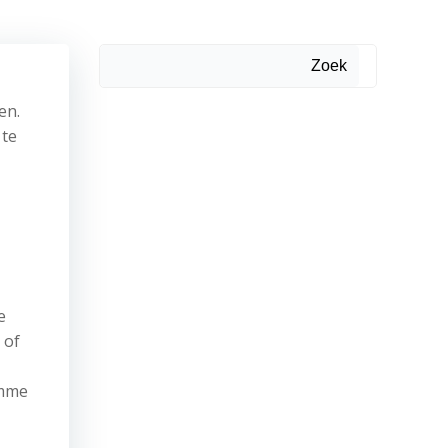
Zoek
en.
 te
e
 of
imme