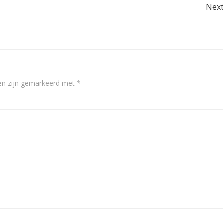
Post
Next
navigation
den zijn gemarkeerd met
*