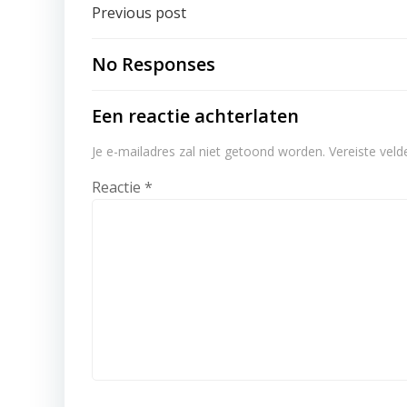
Post
Previous post
navigation
No Responses
Een reactie achterlaten
Je e-mailadres zal niet getoond worden.
Vereiste vel
Reactie
*