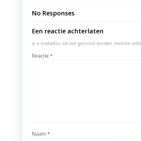
navigation
No Responses
Een reactie achterlaten
Je e-mailadres zal niet getoond worden.
Vereiste vel
Reactie
*
Naam
*