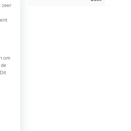
 zeer
ment
en om
 de
Dit