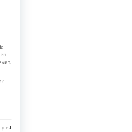
d.
 en
 aan.
er
 post