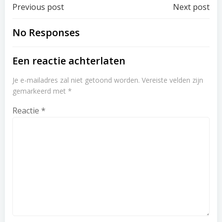
Post
Post
Previous post
Next post
navigation
navigation
No Responses
Een reactie achterlaten
Je e-mailadres zal niet getoond worden.
Vereiste velden zijn
gemarkeerd met
*
Reactie
*