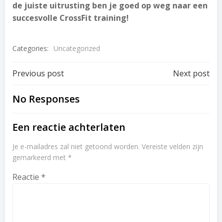
de juiste uitrusting ben je goed op weg naar een
succesvolle CrossFit training!
Categories:
Uncategorized
Post
Post
Previous post
Next post
navigation
navigation
No Responses
Een reactie achterlaten
Je e-mailadres zal niet getoond worden.
Vereiste velden zijn
gemarkeerd met
*
Reactie
*