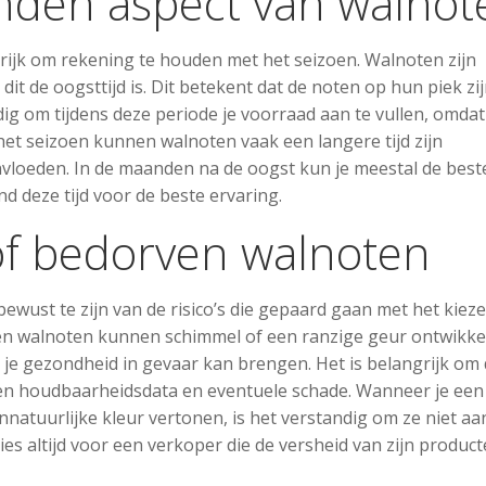
nden aspect van walnot
rijk om rekening te houden met het seizoen. Walnoten zijn
dit de oogsttijd is. Dit betekent dat de noten op hun piek zi
g om tijdens deze periode je voorraad aan te vullen, omdat
et seizoen kunnen walnoten vaak een langere tijd zijn
nvloeden. In de maanden na de oogst kun je meestal de best
d deze tijd voor de beste ervaring.
 of bedorven walnoten
bewust te zijn van de risico’s die gepaard gaan met het kiez
en walnoten kunnen schimmel of een ranzige geur ontwikke
 je gezondheid in gevaar kan brengen. Het is belangrijk om
en houdbaarheidsdata en eventuele schade. Wanneer je een
natuurlijke kleur vertonen, is het verstandig om ze niet aa
es altijd voor een verkoper die de versheid van zijn produc