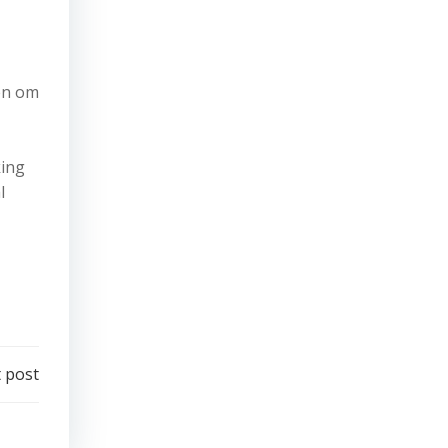
ren om
king
l
 post