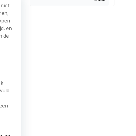
 niet
nen,
kopen
d, en
n de
ok
evuld
 een