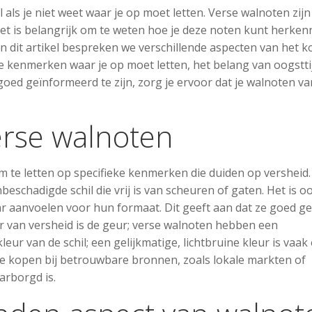
 als je niet weet waar je op moet letten. Verse walnoten zijn
Het is belangrijk om te weten hoe je deze noten kunt herken
 In dit artikel bespreken we verschillende aspecten van het 
kenmerken waar je op moet letten, het belang van oogsttij
goed geïnformeerd te zijn, zorg je ervoor dat je walnoten va
rse walnoten
om te letten op specifieke kenmerken die duiden op versheid.
schadigde schil die vrij is van scheuren of gaten. Het is o
ar aanvoelen voor hun formaat. Dit geeft aan dat ze goed g
or van versheid is de geur; verse walnoten hebben een
ur van de schil; een gelijkmatige, lichtbruine kleur is vaak
te kopen bij betrouwbare bronnen, zoals lokale markten of
arborgd is.