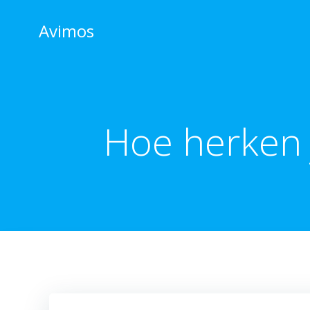
Skip
to
Avimos
content
Hoe herken 