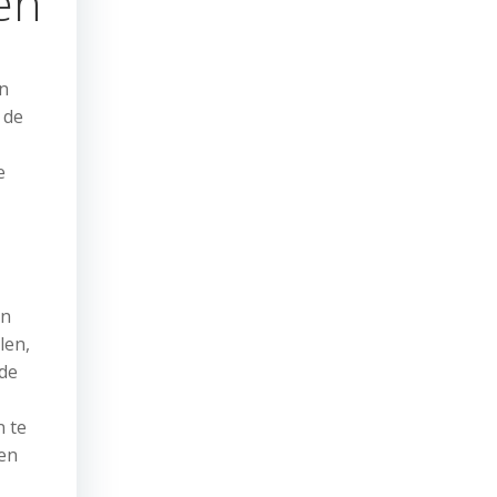
en
jn
 de
e
en
len,
 de
n te
ten