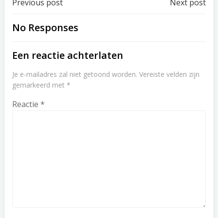
Post
Post
Previous post
Next post
navigation
navigation
No Responses
Een reactie achterlaten
Je e-mailadres zal niet getoond worden.
Vereiste velden zijn
gemarkeerd met
*
Reactie
*