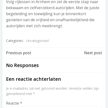
Volg rijlessen in Arnhem en zet de eerste stap naar
bekwaam en zelfverzekerd autorijden. Met de juiste
begeleiding en toewijding kun je binnenkort
genieten van de vrijheid en onafhankelijkheid die
autorijden met zich meebrengt.
Categories:
Uncategorized
Post
Post
Previous post
Next post
navigation
navigation
No Responses
Een reactie achterlaten
Je e-mailadres zal niet getoond worden.
Vereiste velden zijn
gemarkeerd met
*
Reactie
*