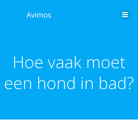
Skip
to
Avimos
content
Hoe vaak moet
een hond in bad?