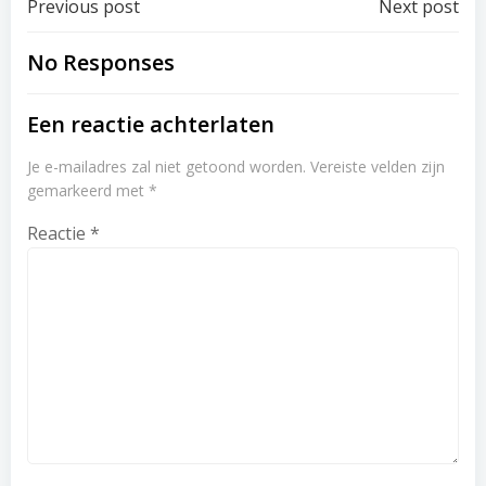
Post
Post
Previous post
Next post
navigation
navigation
No Responses
Een reactie achterlaten
Je e-mailadres zal niet getoond worden.
Vereiste velden zijn
gemarkeerd met
*
Reactie
*