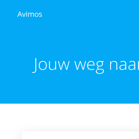
Skip
to
Avimos
content
Jouw weg naa