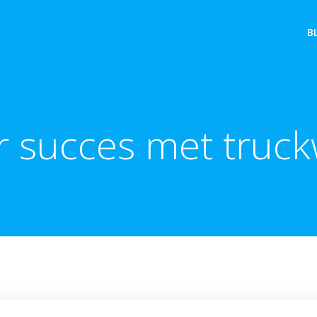
B
r succes met truck