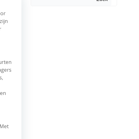
oor
zijn
r
urten
agers
s,
den
 Met