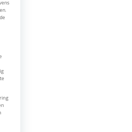
vens
en.
 de
e
ig
te
ring
en
n