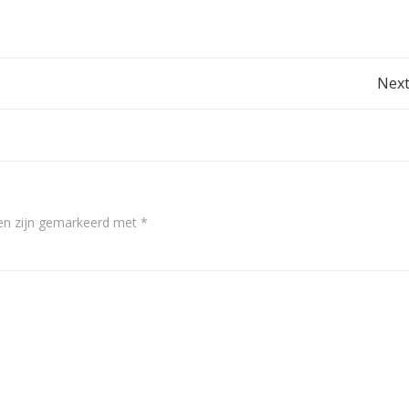
Post
Next
navigation
den zijn gemarkeerd met
*