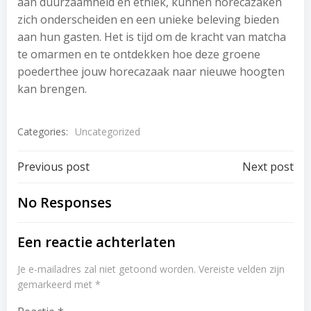
aan duurzaamheid en ethiek, kunnen horecazaken
zich onderscheiden en een unieke beleving bieden
aan hun gasten. Het is tijd om de kracht van matcha
te omarmen en te ontdekken hoe deze groene
poederthee jouw horecazaak naar nieuwe hoogten
kan brengen.
Categories:
Uncategorized
Post
Post
Previous post
Next post
navigation
navigation
No Responses
Een reactie achterlaten
Je e-mailadres zal niet getoond worden.
Vereiste velden zijn
gemarkeerd met
*