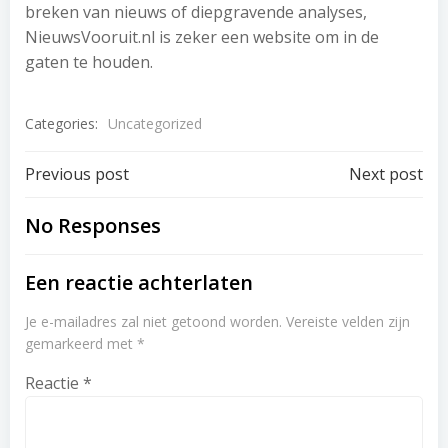
breken van nieuws of diepgravende analyses,
NieuwsVooruit.nl is zeker een website om in de
gaten te houden.
Categories:
Uncategorized
Post
Post
Previous post
Next post
navigation
navigation
No Responses
Een reactie achterlaten
Je e-mailadres zal niet getoond worden.
Vereiste velden zijn
gemarkeerd met
*
Reactie
*