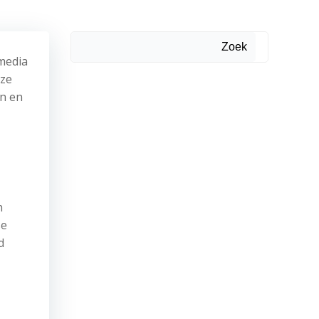
Zoek
media
nze
en en
n
se
d