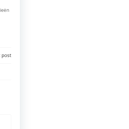
gieën
 post