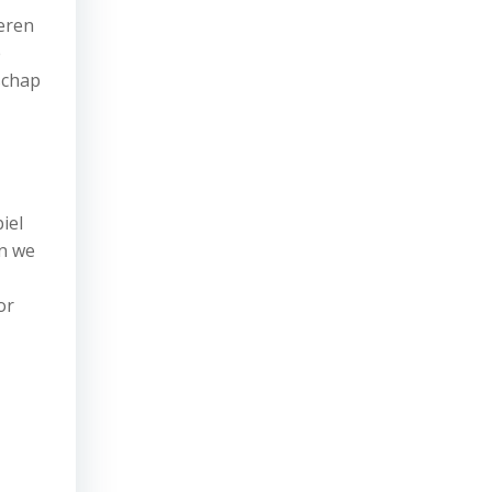
teren
e
schap
iel
n we
or