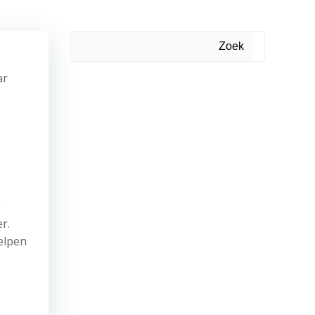
Zoek
ar
e
r.
helpen