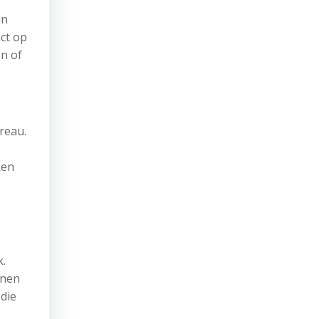
in
ct op
n of
reau.
ken
k.
nnen
die