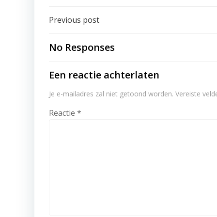
Post
Previous post
navigation
No Responses
Een reactie achterlaten
Je e-mailadres zal niet getoond worden.
Vereiste vel
Reactie
*