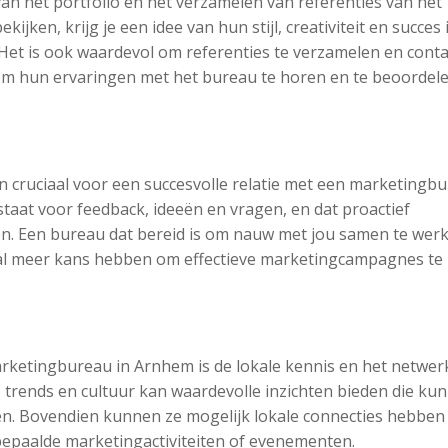
van het portfolio en het verzamelen van referenties van het
ken, krijg je een idee van hun stijl, creativiteit en succes 
 Het is ook waardevol om referenties te verzamelen en conta
om hun ervaringen met het bureau te horen en te beoordele
cruciaal voor een succesvolle relatie met een marketingbu
staat voor feedback, ideeën en vragen, en dat proactief
n. Een bureau dat bereid is om nauw met jou samen te wer
, zal meer kans hebben om effectieve marketingcampagnes te
rketingbureau in Arnhem is de lokale kennis en het netwer
 trends en cultuur kan waardevolle inzichten bieden die ku
eën. Bovendien kunnen ze mogelijk lokale connecties hebben 
bepaalde marketingactiviteiten of evenementen.