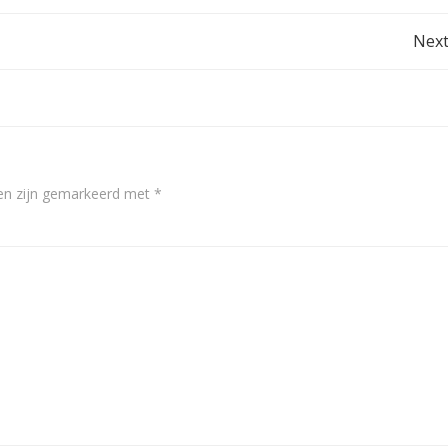
Post
Next
navigation
den zijn gemarkeerd met
*