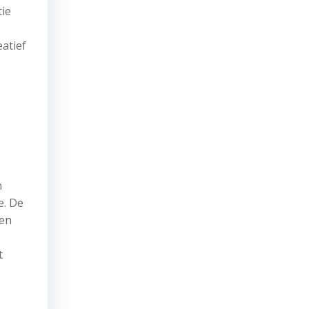
tie
e
atief
n
e. De
nen
t