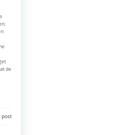
e
en;
en
he
get
at de
 post