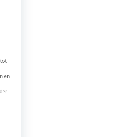
tot
en en
rder
n