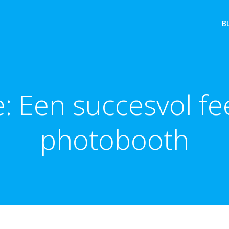
B
e: Een succesvol f
photobooth