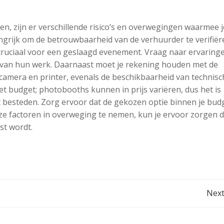
n, zijn er verschillende risico’s en overwegingen waarmee j
ngrijk om de betrouwbaarheid van de verhuurder te verifiër
s cruciaal voor een geslaagd evenement. Vraag naar ervaring
n van hun werk. Daarnaast moet je rekening houden met de
e camera en printer, evenals de beschikbaarheid van technisc
et budget; photobooths kunnen in prijs variëren, dus het is
ilt besteden. Zorg ervoor dat de gekozen optie binnen je bud
eze factoren in overweging te nemen, kun je ervoor zorgen d
st wordt.
Post
Next
navigation