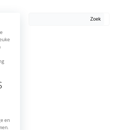
Zoek
de
leuke
n
ng
s
ge en
men.