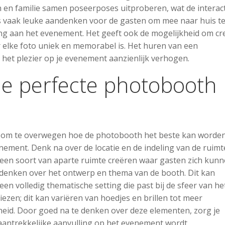
 en familie samen poseerposes uitproberen, wat de interac
’s vaak leuke aandenken voor de gasten om mee naar huis t
ing aan het evenement. Het geeft ook de mogelijkheid om cre
 elke foto uniek en memorabel is. Het huren van een
het plezier op je evenement aanzienlijk verhogen.
de perfecte photobooth
eel om te overwegen hoe de photobooth het beste kan worde
nement. Denk na over de locatie en de indeling van de ruimt
een soort van aparte ruimte creëren waar gasten zich kun
e denken over het ontwerp en thema van de booth. Dit kan
n volledig thematische setting die past bij de sfeer van he
iezen; dit kan variëren van hoedjes en brillen tot meer
heid. Door goed na te denken over deze elementen, zorg je
aantrekkelijke aanvulling op het evenement wordt.