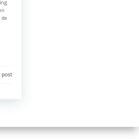
ing.
en
l de
 post