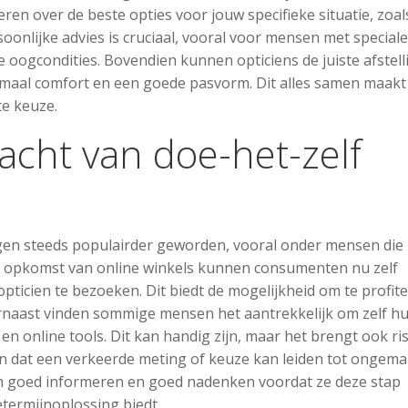
en over de beste opties voor jouw specifieke situatie, zoal
soonlijke advies is cruciaal, vooral voor mensen met speciale
e oogcondities. Bovendien kunnen opticiens de juiste afstell
timaal comfort en een goede pasvorm. Dit alles samen maakt
te keuze.
acht van doe-het-zelf
ngen steeds populairder geworden, vooral onder mensen die
e opkomst van online winkels kunnen consumenten nu zelf
opticien te bezoeken. Dit biedt de mogelijkheid om te profit
arnaast vinden sommige mensen het aantrekkelijk om zelf h
 online tools. Dit kan handig zijn, maar het brengt ook ris
ren dat een verkeerde meting of keuze kan leiden tot ongema
h goed informeren en goed nadenken voordat ze deze stap
etermijnoplossing biedt.