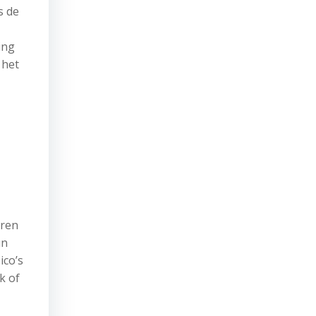
s de
ing
 het
eren
un
ico’s
k of