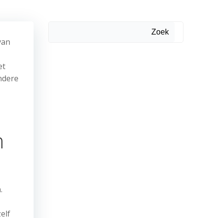
Zoek
van
et
andere
n
.
elf