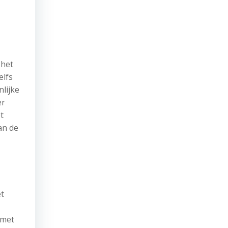
 het
elfs
lijke
er
t
an de
et
 met