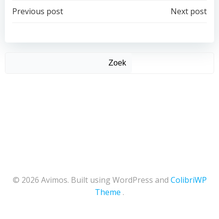
Post
Post
Previous post
Next post
navigation
navigation
Zoek
© 2026 Avimos. Built using WordPress and
ColibriWP
Theme
.