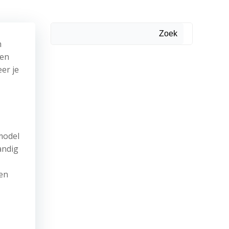
Zoek
m
een
eer je
 model
andig
gen