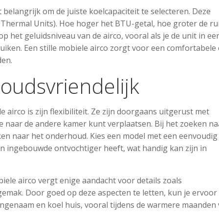
t belangrijk om de juiste koelcapaciteit te selecteren. Deze
h Thermal Units). Hoe hoger het BTU-getal, hoe groter de r
op het geluidsniveau van de airco, vooral als je de unit in ee
uiken. Een stille mobiele airco zorgt voor een comfortabele
den.
udsvriendelijk
irco is zijn flexibiliteit. Ze zijn doorgaans uitgerust met
ne naar de andere kamer kunt verplaatsen. Bij het zoeken na
ijken naar het onderhoud. Kies een model met een eenvoudig
en ingebouwde ontvochtiger heeft, wat handig kan zijn in
ele airco vergt enige aandacht voor details zoals
gemak. Door goed op deze aspecten te letten, kun je ervoor
aangenaam en koel huis, vooral tijdens de warmere maanden