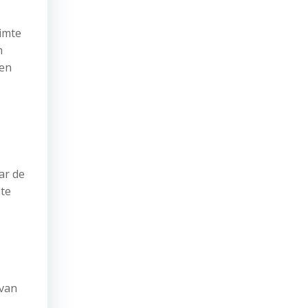
uimte
n
 en
ar de
 te
 van