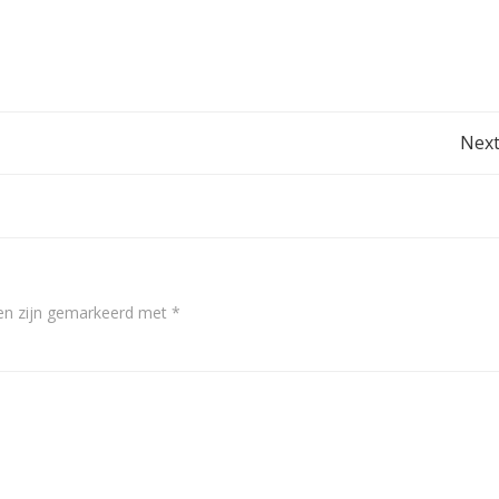
Post
Next
navigation
den zijn gemarkeerd met
*