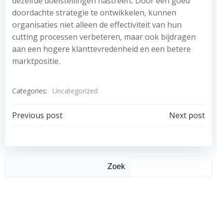
dezelfde doelstellingen nastreeft. Door een goed
doordachte strategie te ontwikkelen, kunnen
organisaties niet alleen de effectiviteit van hun
cutting processen verbeteren, maar ook bijdragen
aan een hogere klanttevredenheid en een betere
marktpositie.
Categories:
Uncategorized
Post
Post
Previous post
Next post
navigation
navigation
Zoek