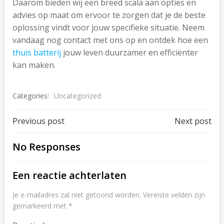
Daarom bieden wij een breed scala aan opties en
advies op maat om ervoor te zorgen dat je de beste
oplossing vindt voor jouw specifieke situatie. Neem
vandaag nog contact met ons op en ontdek hoe een
thuis batterij
jouw leven duurzamer en efficiënter
kan maken.
Categories:
Uncategorized
Post
Post
Previous post
Next post
navigation
navigation
No Responses
Een reactie achterlaten
Je e-mailadres zal niet getoond worden.
Vereiste velden zijn
gemarkeerd met
*