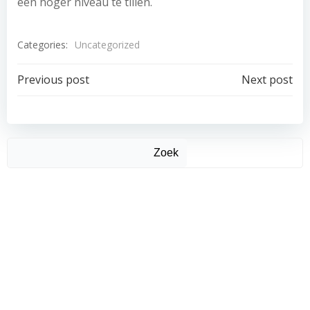
een hoger niveau te tillen.
Categories:
Uncategorized
Post
Post
Previous post
Next post
navigation
navigation
Zoek