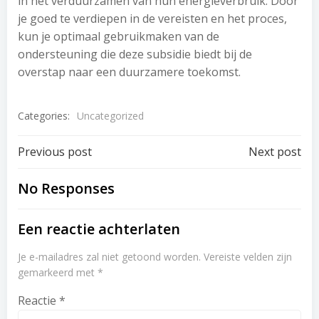
in het verduurzamen van hun energieverbruik. Door
je goed te verdiepen in de vereisten en het proces,
kun je optimaal gebruikmaken van de
ondersteuning die deze subsidie biedt bij de
overstap naar een duurzamere toekomst.
Categories:
Uncategorized
Post
Post
Previous post
Next post
navigation
navigation
No Responses
Een reactie achterlaten
Je e-mailadres zal niet getoond worden.
Vereiste velden zijn
gemarkeerd met
*
Reactie
*