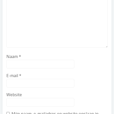
Naam
*
E-mail
*
Website
Mijn naam, e-mailadres en website opslaan in