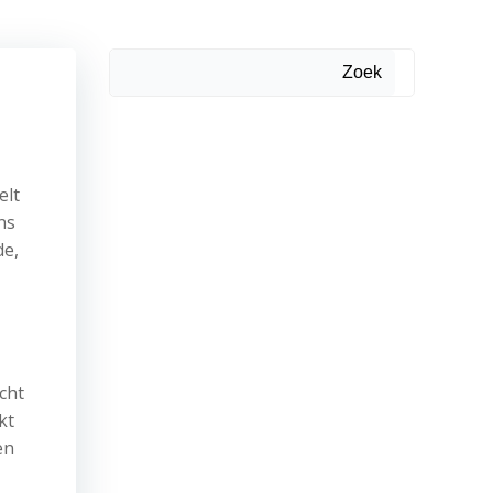
Zoek
elt
ns
de,
cht
kt
en