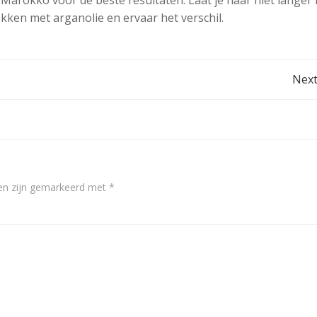
 Marokko voor de beste resultaten. Laat je haar niet langer l
kken met arganolie en ervaar het verschil.
Post
Next
navigation
den zijn gemarkeerd met
*