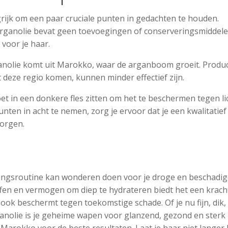
grijk om een paar cruciale punten in gedachten te houden.
re arganolie bevat geen toevoegingen of conserveringsmiddel
voor je haar.
ganolie komt uit Marokko, waar de arganboom groeit. Produ
t deze regio komen, kunnen minder effectief zijn.
et in een donkere fles zitten om het te beschermen tegen li
nten in acht te nemen, zorg je ervoor dat je een kwalitatief
zorgen.
ingsroutine kan wonderen doen voor je droge en beschadi
ffen en vermogen om diep te hydrateren biedt het een krach
r ook beschermt tegen toekomstige schade. Of je nu fijn, dik,
anolie is je geheime wapen voor glanzend, gezond en sterk 