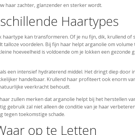
w haar zachter, glanzender en sterker wordt.
rschillende Haartypes
k haartype kan transformeren. Of je nu fijn, dik, krullend of s
t talloze voordelen. Bij fijn haar helpt arganolie om volume 
kleine hoeveelheid is voldoende om je lokken een gezonde g
ls een intensief hydraterend middel. Het dringt diep door i
kelijker handelbaar. Krullend haar profiteert ook enorm va
e natuurlijke veerkracht behoudt.
ar zullen merken dat arganolie helpt bij het herstellen va
g gebruik zal niet alleen de conditie van je haar verbetere
g tegen toekomstige schade.
Waar op te Letten