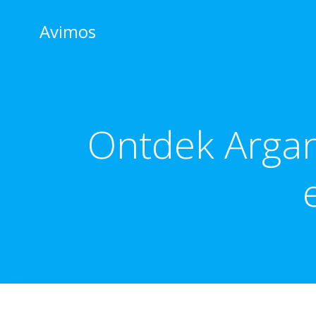
Skip
to
Avimos
content
Ontdek Argan