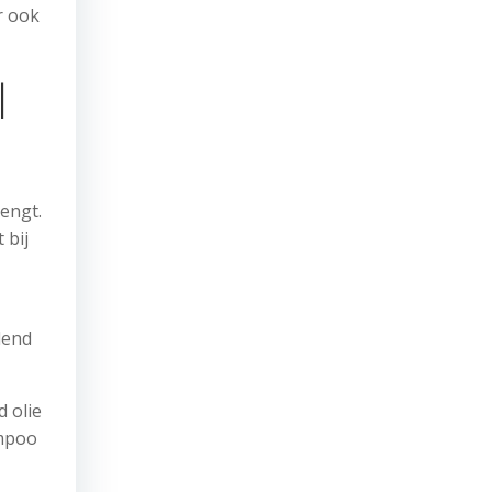
r ook
l
rengt.
 bij
dend
 olie
ampoo