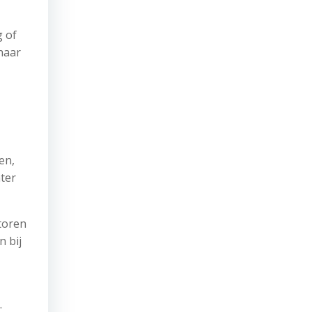
g of
 haar
en,
hter
toren
n bij
.