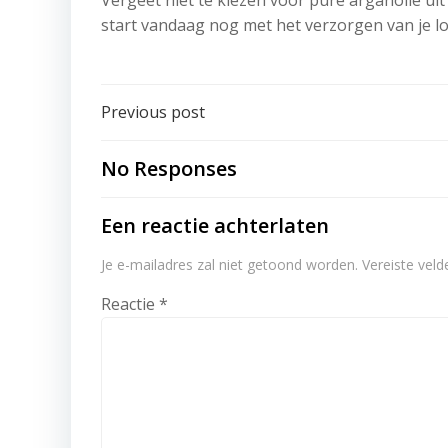
Vergeet niet te kiezen voor pure arganolie uit
start vandaag nog met het verzorgen van je lo
Post
Previous post
navigation
No Responses
Een reactie achterlaten
Je e-mailadres zal niet getoond worden.
Vereiste vel
Reactie
*