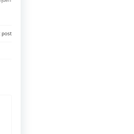
ijden
 post