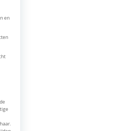
en en
cten
cht
gde
tige
haar.