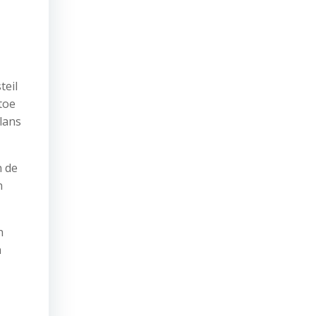
teil
toe
lans
n de
n
n
n