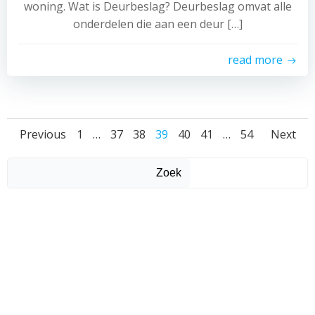
woning. Wat is Deurbeslag? Deurbeslag omvat alle
onderdelen die aan een deur […]
read more
Posts
Posts
Pos
Page
Page
Page
Page
Page
Page
Page
Previous
1
…
37
38
39
40
41
…
54
Next
navigation
navigation
nav
Zoek