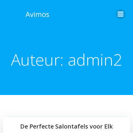
Skip
to
Avimos
content
Auteur:
admin2
De Perfecte Salontafels voor Elk