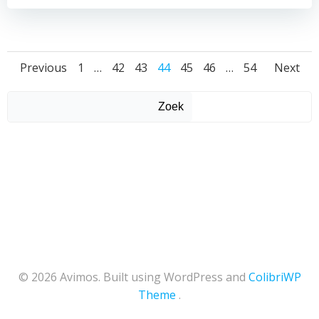
Posts
Posts
Pos
Page
Page
Page
Page
Page
Page
Page
Previous
1
…
42
43
44
45
46
…
54
Next
navigation
navigation
nav
Zoek
© 2026 Avimos. Built using WordPress and
ColibriWP
Theme
.