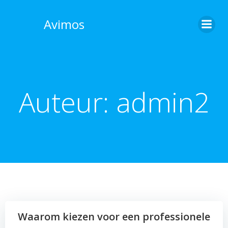
Skip
to
Avimos
content
Auteur:
admin2
Waarom kiezen voor een professionele