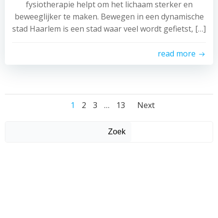
fysiotherapie helpt om het lichaam sterker en
beweeglijker te maken. Bewegen in een dynamische
stad Haarlem is een stad waar veel wordt gefietst, […]
read more
Posts
Posts
Posts
Page
Page
Page
Page
1
2
3
…
13
Next
navigation
navigation
navigati
Zoek