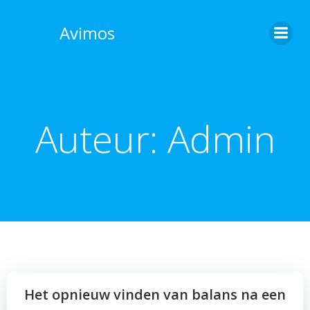
Skip
to
Avimos
content
Auteur:
Admin
Het opnieuw vinden van balans na een